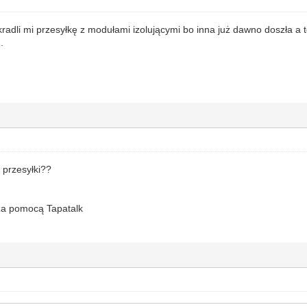
adli mi przesyłkę z modułami izolującymi bo inna już dawno doszła a t
.
 przesyłki??
za pomocą Tapatalk