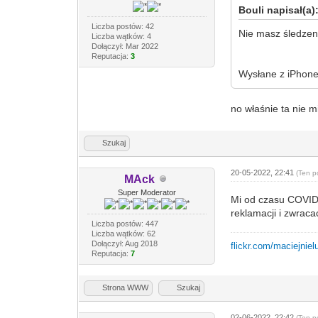
Bouli napisał(a)
Liczba postów: 42
Nie masz śledzen
Liczba wątków: 4
Dołączył: Mar 2022
Reputacja:
3
Wysłane z iPhone
no właśnie ta nie m
Szukaj
20-05-2022, 22:41
(Ten p
MAck
Super Moderator
Mi od czasu COVID 
reklamacji i zwrac
Liczba postów: 447
Liczba wątków: 62
Dołączył: Aug 2018
flickr.com/maciejniel
Reputacja:
7
Strona WWW
Szukaj
02-06-2022, 22:42
(Ten p