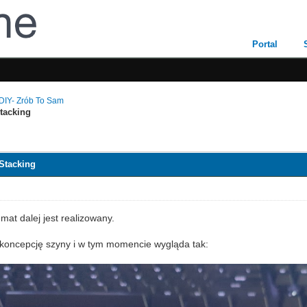
Portal
DIY- Zrób To Sam
tacking
Stacking
emat dalej jest realizowany.
koncepcję szyny i w tym momencie wygląda tak: