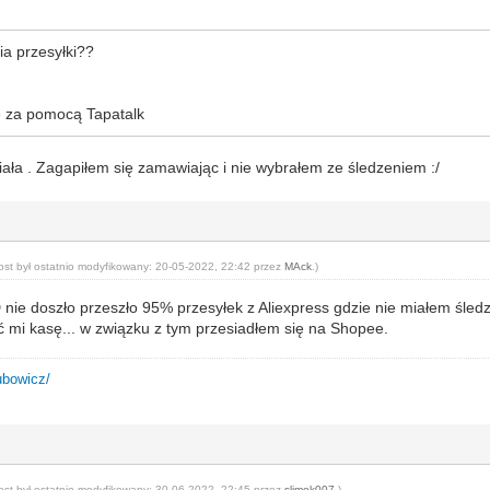
:
ia przesyłki??
 za pomocą Tapatalk
iała . Zagapiłem się zamawiając i nie wybrałem ze śledzeniem :/
ost był ostatnio modyfikowany: 20-05-2022, 22:42 przez
MAck
.)
nie doszło przeszło 95% przesyłek z Aliexpress gdzie nie miałem śledze
ać mi kasę... w związku z tym przesiadłem się na Shopee.
ubowicz/
ost był ostatnio modyfikowany: 30-06-2022, 22:45 przez
slimok007
.)