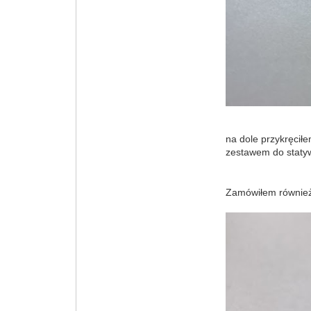
na dole przykręcił
zestawem do stat
Zamówiłem również 