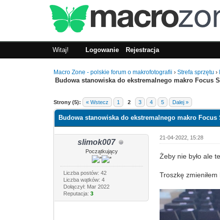
Witaj!
Logowanie
Rejestracja
Macro Zone - polskie forum o makrofotografii
›
Strefa sprzętu
›
Budowa stanowiska do ekstremalnego makro Focus S
1 głosów - średnia: 5
1
2
3
4
5
Strony (5):
« Wstecz
1
2
3
4
5
Dalej »
Budowa stanowiska do ekstremalnego makro Focus 
21-04-2022, 15:28
slimok007
Początkujący
Żeby nie było ale t
Liczba postów: 42
Troszkę zmieniłem 
Liczba wątków: 4
Dołączył: Mar 2022
Reputacja:
3