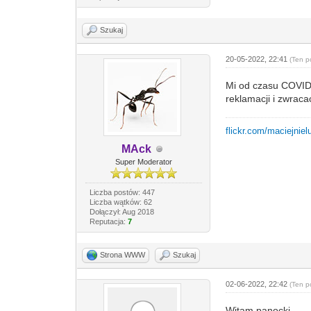
Szukaj
20-05-2022, 22:41
(Ten p
Mi od czasu COVID 
reklamacji i zwrac
flickr.com/maciejniel
MAck
Super Moderator
Liczba postów: 447
Liczba wątków: 62
Dołączył: Aug 2018
Reputacja:
7
Strona WWW
Szukaj
02-06-2022, 22:42
(Ten p
Witam panocki.