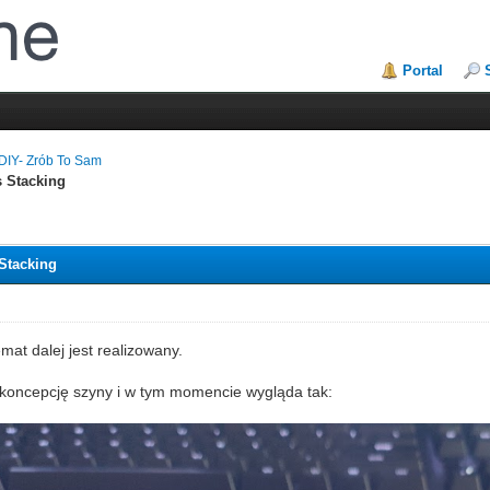
Portal
DIY- Zrób To Sam
 Stacking
Stacking
emat dalej jest realizowany.
koncepcję szyny i w tym momencie wygląda tak: