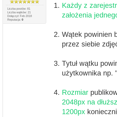
Każdy z zarejes
Liczba postów: 81
Liczba wątków: 21
założenia jedneg
Dołączył: Feb 2018
Reputacja:
0
Wątek powinien 
przez siebie zdjęć
Tytuł wątku powi
użytkownika np. "
Rozmiar
publiko
2048px na dłużs
1200px
konieczni