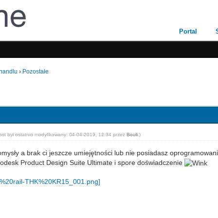
Portal
 handlu
›
Pozostałe
ost był ostatnio modyfikowany: 04-04-2019, 12:34 przez
Bouli
.)
pomysły a brak ci jeszcze umiejętności lub nie posiadasz oprogramowa
desk Product Design Suite Ultimate i spore doświadczenie