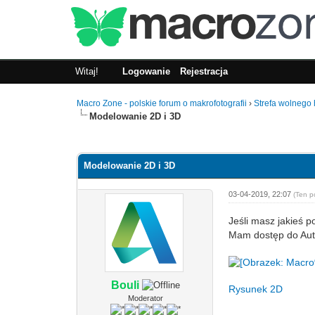
Witaj!
Logowanie
Rejestracja
Macro Zone - polskie forum o makrofotografii
›
Strefa wolnego
Modelowanie 2D i 3D
0 głosów - średnia: 0
1
2
3
4
5
Modelowanie 2D i 3D
03-04-2019, 22:07
(Ten p
Jeśli masz jakieś 
Mam dostęp do Auto
Bouli
Rysunek 2D
Moderator