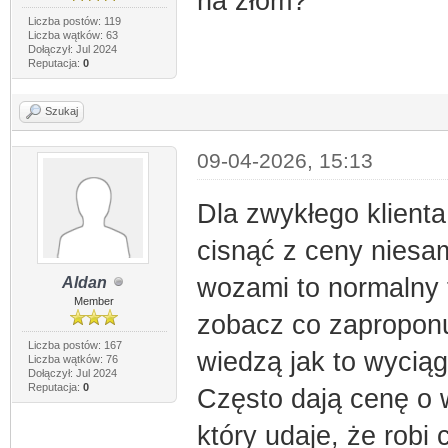
na złom?
Liczba postów: 119
Liczba wątków: 63
Dołączył: Jul 2024
Reputacja:
0
Szukaj
09-04-2026, 15:13
Dla zwykłego klienta
cisnąć z ceny niesam
wozami to normalny t
Aldan
Member
zobacz co zaproponu
Liczba postów: 167
wiedzą jak to wyciąg
Liczba wątków: 76
Dołączył: Jul 2024
Reputacja:
0
Często dają cenę o 
który udaje, że robi 