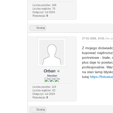
Liczba postów: 168
Liczba wątków: 76
Dołączył: Jul 2024
Reputacja:
0
Szukaj
27-01-2026, 14:01
(Ten p
Z mojego doświadcz
kupować najdroższyc
portretowe - białe,
plus daje to powta
profesjonalnie. Wa
Orban
na stan lamp błysk
Member
tutaj
https://fotost
Liczba postów: 119
Liczba wątków: 63
Dołączył: Jul 2024
Reputacja:
0
Szukaj