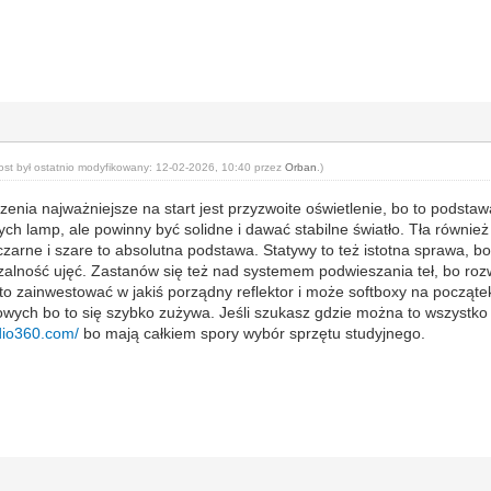
ost był ostatnio modyfikowany: 12-02-2026, 10:40 przez
Orban
.)
enia najważniejsze na start jest przyzwoite oświetlenie, bo to podsta
h lamp, ale powinny być solidne i dawać stabilne światło. Tła również 
 czarne i szare to absolutna podstawa. Statywy to też istotna sprawa, bo
rzalność ujęć. Zastanów się też nad systemem podwieszania teł, bo ro
rto zainwestować w jakiś porządny reflektor i może softboxy na począ
owych bo to się szybko zużywa. Jeśli szukasz gdzie można to wszystko z
udio360.com/
bo mają całkiem spory wybór sprzętu studyjnego.