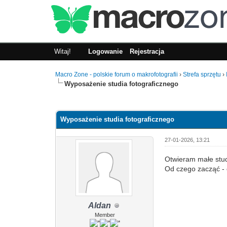
Witaj!
Logowanie
Rejestracja
Macro Zone - polskie forum o makrofotografii
›
Strefa sprzętu
›
Wyposażenie studia fotograficznego
0 głosów - średnia: 0
1
2
3
4
5
Wyposażenie studia fotograficznego
27-01-2026, 13:21
Otwieram małe stud
Od czego zacząć - 
Aldan
Member