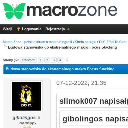
Witaj!
Logowanie
Rejestracja
Macro Zone - polskie forum o makrofotografii
›
Strefa sprzętu
›
DIY- Zrób To Sam
Budowa stanowiska do ekstremalnego makro Focus Stacking
5
Strony (5):
« Wstecz
1
2
3
4
5
Budowa stanowiska do ekstremalnego makro Focus Stacking
07-12-2022, 21:35
slimok007 napisał(
gibolingos napisa
gibolingos
Początkujący