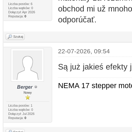
Liczba postów: 6
obchod mi už mnoho
Liczba wątków: 0
Dołączył: Apr 2026
Reputacja:
0
odporúčať.
Szukaj
22-07-2026, 09:54
Są już jakieś efekty
NEMA 17 stepper mot
Berger
Nowy
Liczba postów: 1
Liczba wątków: 0
Dołączył: Jul 2026
Reputacja:
0
Szukaj