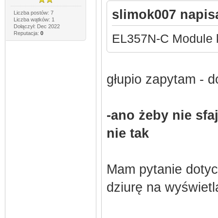
slimok007 napisa
Liczba postów: 7
Liczba wątków: 1
Dołączył: Dec 2022
Reputacja:
0
EL357N-C Module k
głupio zapytam - d
-ano żeby nie sfa
nie tak
Mam pytanie dotyc
dziurę na wyświet