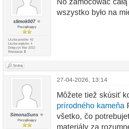
No zamocować całą ''
wszystko było na mie
slimok007
Początkujący
Liczba postów: 42
Liczba wątków: 4
Dołączył: Mar 2022
Reputacja:
3
Szukaj
27-04-2026, 13:14
Môžete tiež skúsiť 
prírodného kameňa
P
všetko, čo potrebuje
SimonaSuns
Początkujący
materiály za rozumné