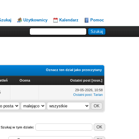
Szukaj
Użytkownicy
Kalendarz
Pomoc
Oznacz ten dział jako przeczytany
etleń
Ocena
Ostatni post
[
rosn.
]
29-05-2026, 10:58
6
Ostatni post
:
Tarian
Szukaj w tym dziale: