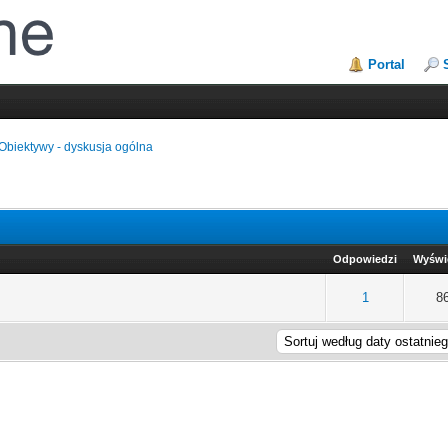
Portal
Obiektywy - dyskusja ogólna
Odpowiedzi
Wyświ
na: 0 na 5 gwiazdek
2
3
4
5
1
8