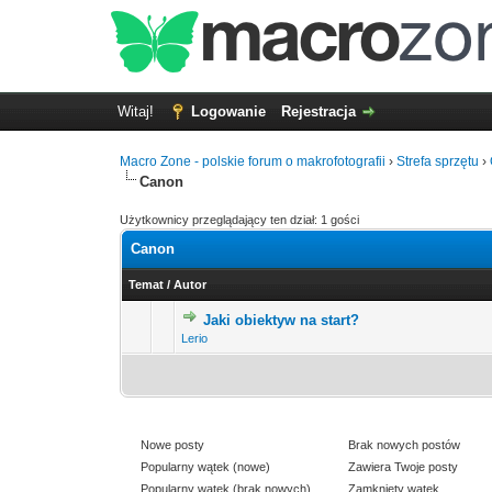
Witaj!
Logowanie
Rejestracja
Macro Zone - polskie forum o makrofotografii
›
Strefa sprzętu
›
Canon
Użytkownicy przeglądający ten dział: 1 gości
Canon
Temat
/
Autor
Jaki obiektyw na start?
0 głosów - średnia oce
1
Lerio
Nowe posty
Brak nowych postów
Popularny wątek (nowe)
Zawiera Twoje posty
Popularny wątek (brak nowych)
Zamknięty wątek