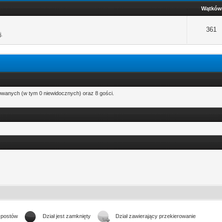
Wątków
361
j.
rowanych (w tym 0 niewidocznych) oraz 8 gości.
 postów
Dział jest zamknięty
Dział zawierający przekierowanie