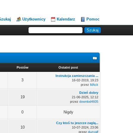
Szukaj
Użytkownicy
Kalendarz
Pomoc
Postów
Ostatni post
Instrukcja zamieszczania ...
3
16-02-2019, 19:23
przez
MAck
Dzień dobry
19
21-06-2025, 12:12
przez
downlod4605
0
Nigdy
Czy ktoś tu jeszcze zaglą...
10
10-07-2024, 23:06
przez
duzyalf