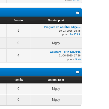
Postów
Ostatni post
Program do obróbki zdjęć ...
5
19-03-2026, 15:45
przez
PaulClick
0
Nigdy
WeMacro - THK KR20/15
4
21-06-2020, 17:26
przez
Bouli
Postów
Ostatni post
0
Nigdy
0
Nigdy