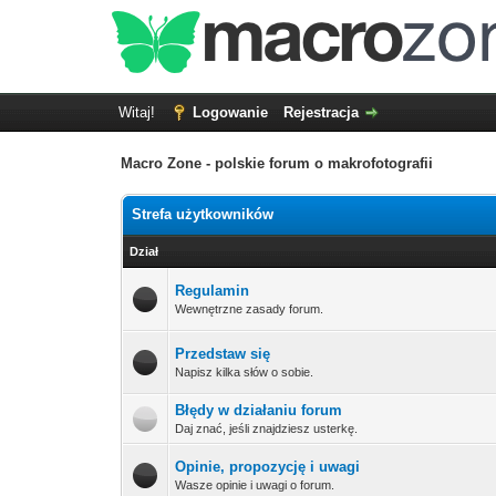
Witaj!
Logowanie
Rejestracja
Macro Zone - polskie forum o makrofotografii
Strefa użytkowników
Dział
Regulamin
Wewnętrzne zasady forum.
Przedstaw się
Napisz kilka słów o sobie.
Błędy w działaniu forum
Daj znać, jeśli znajdziesz usterkę.
Opinie, propozycję i uwagi
Wasze opinie i uwagi o forum.