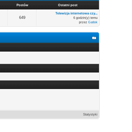
Postów
Ostatni post
Telewizja internetowa czy...
649
6 godzin(y) temu
przez
Gatlok
Statystyki