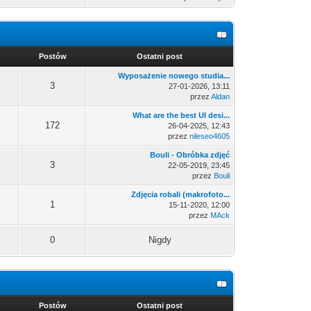
Postów
Ostatni post
Wyposażenie nowego studia...
3
27-01-2026, 13:11
przez
Aldan
What are the best UI desi...
172
26-04-2025, 12:43
przez
nileseo4605
Bouli - Obróbka zdjęć
3
22-05-2019, 23:45
przez
Bouli
Zdjęcia robali (makrofoto...
1
15-11-2020, 12:00
przez
MAck
0
Nigdy
Postów
Ostatni post