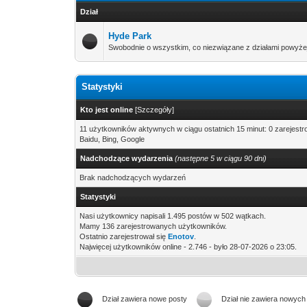
Dział
Hyde Park
Swobodnie o wszystkim, co niezwiązane z działami powyże
Statystyki
Kto jest online
[
Szczegóły
]
11 użytkowników aktywnych w ciągu ostatnich 15 minut: 0 zarejest
Baidu, Bing, Google
Nadchodzące wydarzenia
(następne 5 w ciągu 90 dni)
Brak nadchodzących wydarzeń
Statystyki
Nasi użytkownicy napisali 1.495 postów w 502 wątkach.
Mamy 136 zarejestrowanych użytkowników.
Ostatnio zarejestrował się
Enotov
.
Najwięcej użytkowników online - 2.746 - było 28-07-2026 o 23:05.
Dział zawiera nowe posty
Dział nie zawiera nowych