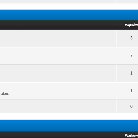
Wątków
3
7
1
1
makro.
0
Wątków