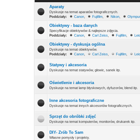
Aparaty
Dyskusje na temat aparatów fotograficznych.
Poddziały:
Canon
,
Fujifilm
,
Nikon
,
Olympu
Obiektywy - baza danych
Specyfikacje obiektywów & najlepsze zdjęcia.
Poddziały:
Canon
,
Carl Zeiss
,
Fujifilm
,
Lei
Obiektywy - dyskusja ogólna
Dyskusje na temat obiektywów.
Poddziały:
Canon
,
Carl Zeiss
,
Fujifilm
,
Lei
Statywy i akcesoria
Dyskusje na temat statywów, głowic, sanek itp.
Oświetlenie i akcesoria
Dyskusje na temat lamp błyskowych, dyfuzorów, blend itp.
Inne akcesoria fotograficzne
Dyskusje na temat innych akcesoriów fotograficznych.
Sprzęt do obróbki zdjęć
Dyskusje na temat komputerów, monitorów, drukarek itp.
DIY- Zrób To Sam
Własne pomysły i projekty.