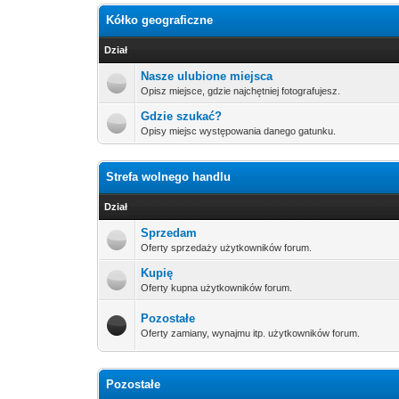
Kółko geograficzne
Dział
Nasze ulubione miejsca
Opisz miejsce, gdzie najchętniej fotografujesz.
Gdzie szukać?
Opisy miejsc występowania danego gatunku.
Strefa wolnego handlu
Dział
Sprzedam
Oferty sprzedaży użytkowników forum.
Kupię
Oferty kupna użytkowników forum.
Pozostałe
Oferty zamiany, wynajmu itp. użytkowników forum.
Pozostałe