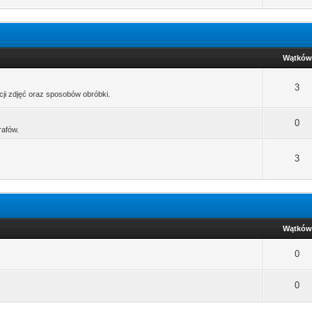
Wątków
3
ji zdjęć oraz sposobów obróbki.
0
rafów.
3
Wątków
0
0