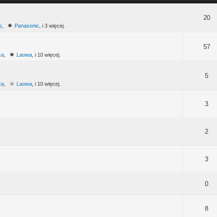
20
s
,
Panasonic
, i 3 więcej.
57
ca
,
Laowa
, i 10 więcej.
5
ca
,
Laowa
, i 10 więcej.
3
2
3
0
8