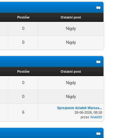
Postów
Ostatni post
0
Nigdy
0
Nigdy
Postów
Ostatni post
0
Nigdy
0
Nigdy
Sprzątanie działek Warsza...
6
28-06-2026, 08:18
przez
Waldi30