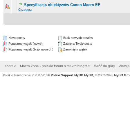
Specyfikacja obiektywów Canon Macro EF
0 głosów - średnia ocena: 0 na 5 gwiazdek
1
2
3
4
5
Grzegorz
Nowe posty
Brak nowych postów
Popularny wątek (nowe)
Zawiera Twoje posty
Popularny wątek (brak nowych)
Zamknięty wątek
Kontakt
Macro Zone - polskie forum o makrofotografii
Wróć do góry
Wersja 
Polskie tłumaczenie © 2007-2026
Polski Support MyBB
MyBB
, © 2002-2026
MyBB Gro