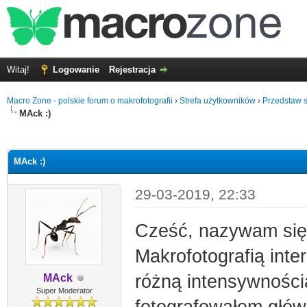
Witaj!
Logowanie
Rejestracja
Macro Zone - polskie forum o makrofotografii
›
Strefa użytkowników
›
Przedstaw s
MAck :)
0
MAck :)
29-03-2019, 22:33
Cześć, nazywam się
Makrofotografią inte
różną intensywności
MAck
Super Moderator