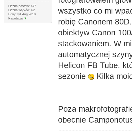
fotografowałem główn
Liczba postów: 447
wszystko co mi wpadn
Liczba wątków: 62
Dołączył: Aug 2018
Reputacja:
7
robię Canonem 80D, 
obiektyw Canon 100/
stackowaniem. W mi
automatycznej szyny
Helicon FB Tube, k
sezonie
Kilka moi
Poza makrofotografię
obecnie Camponotus