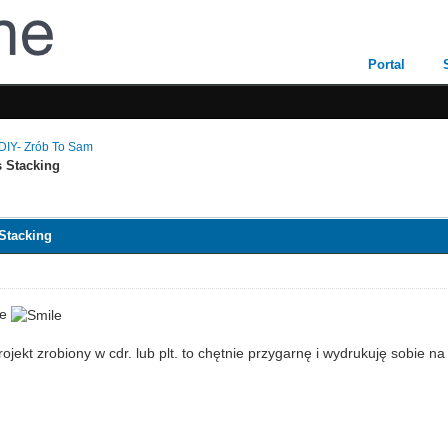
Portal
DIY- Zrób To Sam
 Stacking
Stacking
ce
jekt zrobiony w cdr. lub plt. to chętnie przygarnę i wydrukuję sobie na 