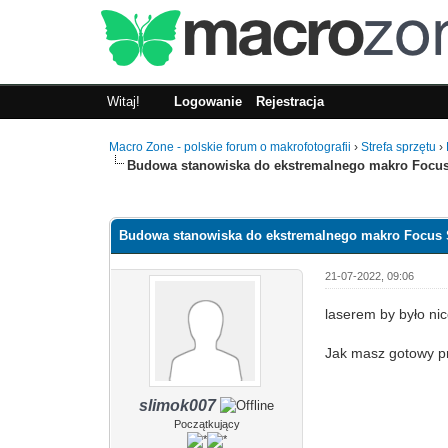
Witaj!
Logowanie
Rejestracja
Macro Zone - polskie forum o makrofotografii
›
Strefa sprzętu
›
Budowa stanowiska do ekstremalnego makro Focus
1 głosów - średnia: 5
1
2
3
4
5
Budowa stanowiska do ekstremalnego makro Focus 
21-07-2022, 09:06
laserem by było ni
Jak masz gotowy pro
slimok007
Początkujący