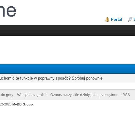
Portal
ruchomić tę funkcję w poprawny sposób? Spróbuj ponownie.
 do góry
Wersja bez grafiki
Oznacz wszystkie działy jako przeczytane
RSS
002-2026
MyBB Group
.