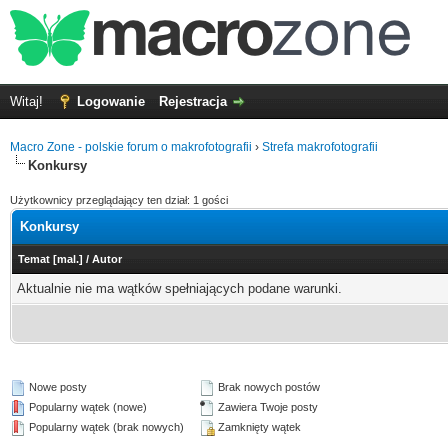
Witaj!
Logowanie
Rejestracja
Macro Zone - polskie forum o makrofotografii
›
Strefa makrofotografii
Konkursy
Użytkownicy przeglądający ten dział: 1 gości
Konkursy
Temat
[
mal.
]
/
Autor
Aktualnie nie ma wątków spełniających podane warunki.
Nowe posty
Brak nowych postów
Popularny wątek (nowe)
Zawiera Twoje posty
Popularny wątek (brak nowych)
Zamknięty wątek